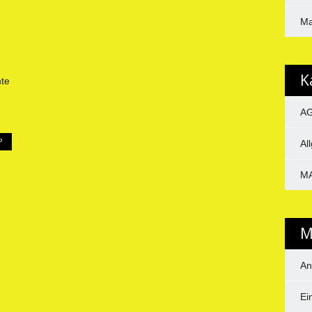
Ma
K
te
A
P
Al
M
M
An
Ei