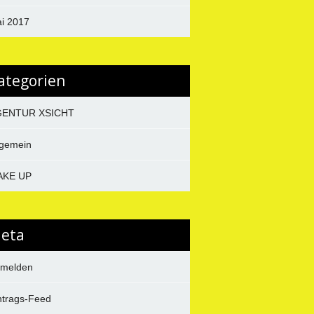
i 2017
ategorien
GENTUR XSICHT
lgemein
AKE UP
eta
melden
ntrags-Feed