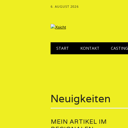
6. AUGUST 2026
Hauptmenü
Zum
START
KONTAKT
CASTING
Inhalt
springen
Neuigkeiten
MEIN ARTIKEL IM