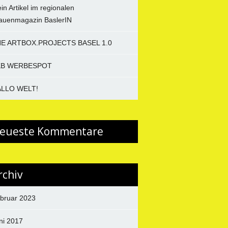
in Artikel im regionalen
auenmagazin BaslerIN
E ARTBOX.PROJECTS BASEL 1.0
KB WERBESPOT
LLO WELT!
eueste Kommentare
rchiv
bruar 2023
ni 2017