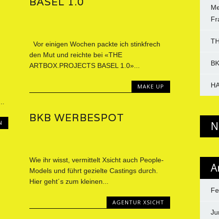
BASEL 1.0
Me
Fr
TH
Vor einigen Wochen packte ich stinkfrech
den Mut und reichte bei «THE
B
ARTBOX.PROJECTS BASEL 1.0»...
HA
MAKE UP
..
BKB WERBESPOT
N
N
Wie ihr wisst, vermittelt Xsicht auch People-
A
Models und führt gezielte Castings durch.
Hier geht´s zum kleinen...
Fe
AGENTUR XSICHT
Ju